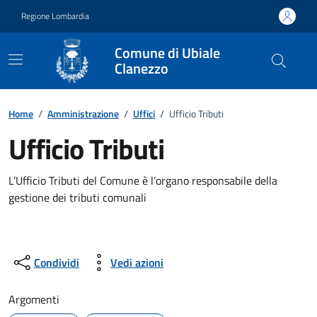
Vai ai contenuti
Vai al footer
Regione Lombardia
Comune di Ubiale
Clanezzo
Dettagli dell'ufficio
Home
/
Amministrazione
/
Uffici
/
Ufficio Tributi
Ufficio Tributi
L’Ufficio Tributi del Comune è l’organo responsabile della
gestione dei tributi comunali
Condividi
Vedi azioni
Argomenti