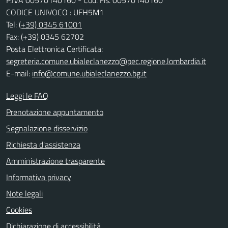
P.IVA 00570140160 - Cod. Fis. 00570140160
CODICE UNIVOCO : UFH5M1
Tel:
(+39) 0345 61001
Fax: (+39) 0345 62702
Posta Elettronica Certificata:
segreteria.comune.ubialeclanezzo@pec.regione.lombardia.it
E-mail:
info@comune.ubialeclanezzo.bg.it
Leggi le FAQ
Prenotazione appuntamento
Segnalazione disservizio
Richiesta d'assistenza
Amministrazione trasparente
Informativa privacy
Note legali
Cookies
Dichiarazione di accessibilità