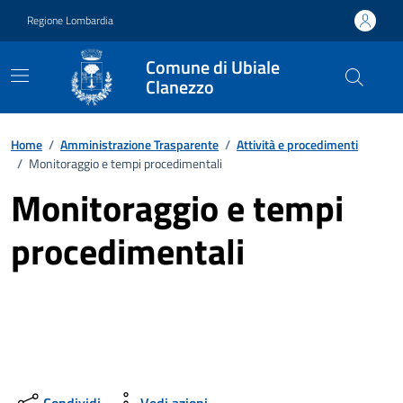
Vai ai contenuti
Vai al footer
Regione Lombardia
Comune di Ubiale
Clanezzo
Home
/
Amministrazione Trasparente
/
Attività e procedimenti
/
Monitoraggio e tempi procedimentali
Monitoraggio e tempi
procedimentali