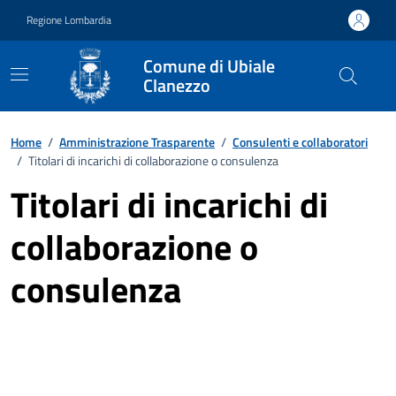
Vai ai contenuti
Vai al footer
Regione Lombardia
Comune di Ubiale
Clanezzo
Home
/
Amministrazione Trasparente
/
Consulenti e collaboratori
/
Titolari di incarichi di collaborazione o consulenza
Titolari di incarichi di
collaborazione o
consulenza