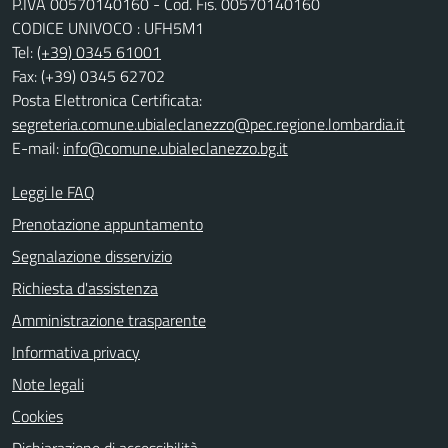
P.IVA 00570140160 - Cod. Fis. 00570140160
CODICE UNIVOCO : UFH5M1
Tel:
(+39) 0345 61001
Fax: (+39) 0345 62702
Posta Elettronica Certificata:
segreteria.comune.ubialeclanezzo@pec.regione.lombardia.it
E-mail:
info@comune.ubialeclanezzo.bg.it
Leggi le FAQ
Prenotazione appuntamento
Segnalazione disservizio
Richiesta d'assistenza
Amministrazione trasparente
Informativa privacy
Note legali
Cookies
Dichiarazione di accessibilità