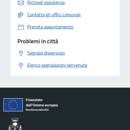
Richiedi assistenza
Contatta gli uffici comunali
Prenota appuntamento
Problemi in città
Segnala disservizio
Elenco segnalazioni pervenute