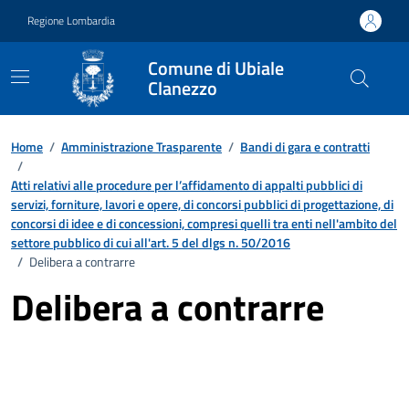
Vai ai contenuti
Vai al footer
Regione Lombardia
Comune di Ubiale
Clanezzo
Home
/
Amministrazione Trasparente
/
Bandi di gara e contratti
/
Atti relativi alle procedure per l’affidamento di appalti pubblici di
servizi, forniture, lavori e opere, di concorsi pubblici di progettazione, di
concorsi di idee e di concessioni, compresi quelli tra enti nell'ambito del
settore pubblico di cui all'art. 5 del dlgs n. 50/2016
/
Delibera a contrarre
Delibera a contrarre