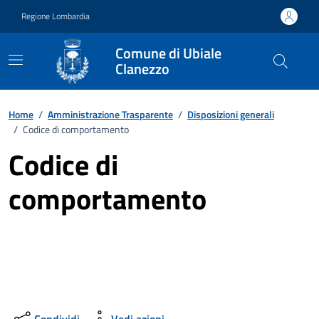
Vai ai contenuti
Vai al footer
Regione Lombardia
Comune di Ubiale
Clanezzo
Home
/
Amministrazione Trasparente
/
Disposizioni generali
/
Codice di comportamento
Codice di
comportamento